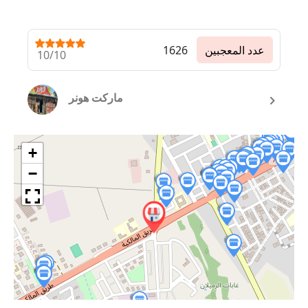
عدد المعجبين
1626
10/10
ماركت هونر
+
−