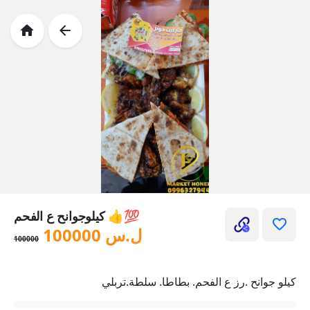
كيلوجوانح ع الفحم 👍💯
ل.س
100000
100000
كيلو جوانح .رز ع الفحم. بطاطا. سلطة.تربلي