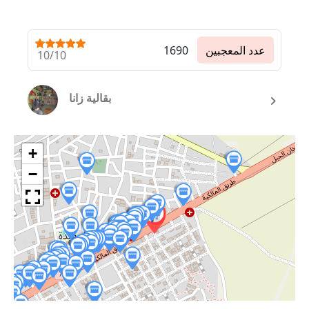
عدد المعجبين
1690
10/10
بقالية زانا
+
−