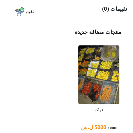
تقييمات (0)
تقيم
منتجات مضافة جديدة
فواكه
5000
ل.س
17000