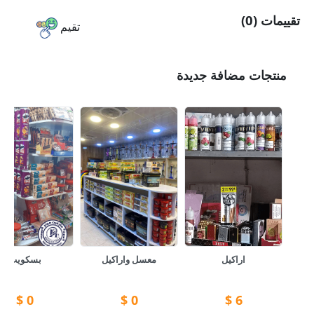
تقييمات (0)
تقيم
منتجات مضافة جديدة
اراكيل
معسل واراكيل
بسكويت
$
0
$
0
$
6