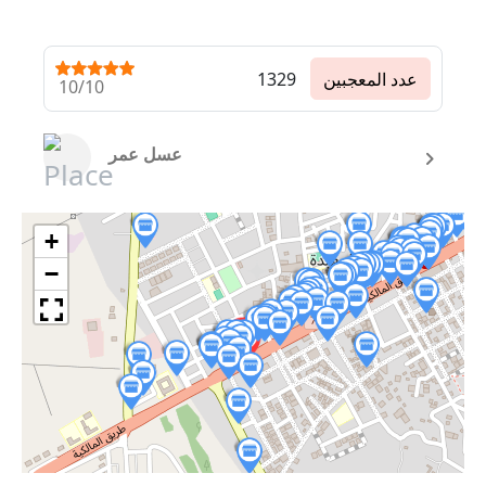
عدد المعجبين
1329
10/10
عسل عمر
+
−