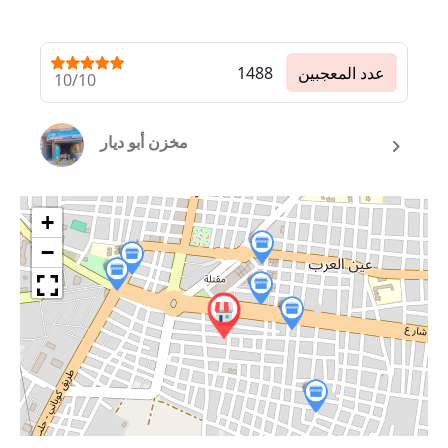
عدد المعجبين
1488
10/10
مخزن أبو ديار
+
−