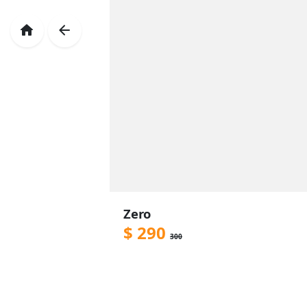
Zero
$
290
300