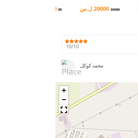
20000
ل.س
80
$
15000
ل
20000
85
35000
10/10
محمد كوكل
+
−