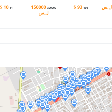
ل.س
93
$
150000
10
$
11
300000
100
ل.س