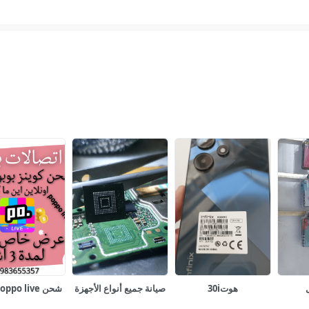
هوت30i
صيانة جميع أنواع الأجهزة
شحن coin poppo live