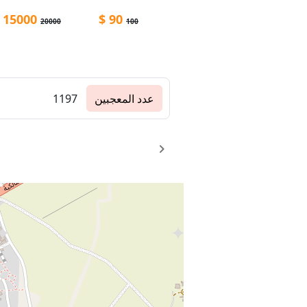
15000
$
90
20000
100
عدد المعجبين
1197