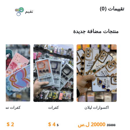
تقييمات (0)
تقيم
منتجات مضافة جديدة
اكسوارات ليلان
كفرات
كفرات نسايه
20000
ل.س
4
$
2
$
5
35000