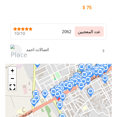
$
75
عدد المعجبين
2062
10/10
اتصالات احمد
+
−