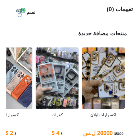
تقييمات (0)
تقيم
منتجات مضافة جديدة
اكسوارات ليلان
كفرات
اكسوارات
20000
ل.س
4
$
2
$
3
5
35000