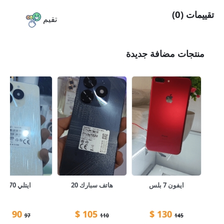
تقييمات (0)
تقيم
منتجات مضافة جديدة
ايفون 7 بلس
هاتف سبارك 20
ايتلي A70
$
90
$
105
$
130
97
110
145