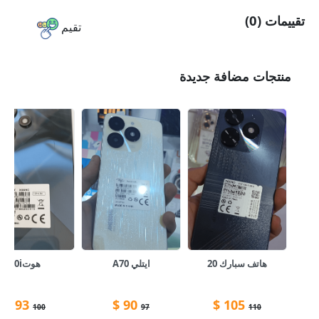
تقييمات (0)
تقيم
منتجات مضافة جديدة
هاتف سبارك 20
ايتلي A70
هوت30i
$
93
$
90
$
105
100
97
110