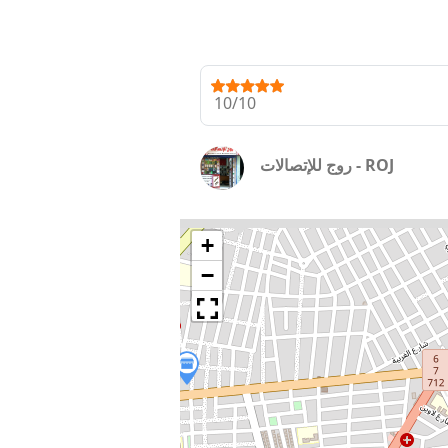
10/10
روج للإتصالات - ROJ
+
−