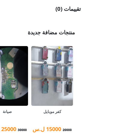
تقييمات (0)
منتجات مضافة جديدة
كفر موبايل
صيانة
15000
ل.س
25000
30000
20000