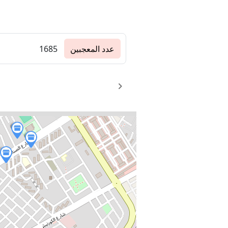
عدد المعجبين
1685