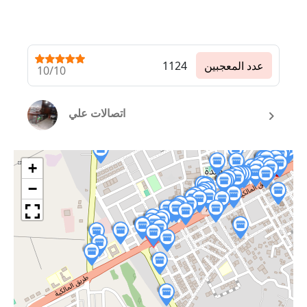
عدد المعجبين
1124
10/10
اتصالات علي
+
−