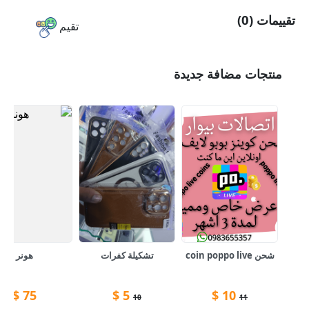
تقييمات (0)
تقيم
منتجات مضافة جديدة
شحن coin poppo live
تشكيلة كفرات
هونر
$
75
$
5
$
10
10
11