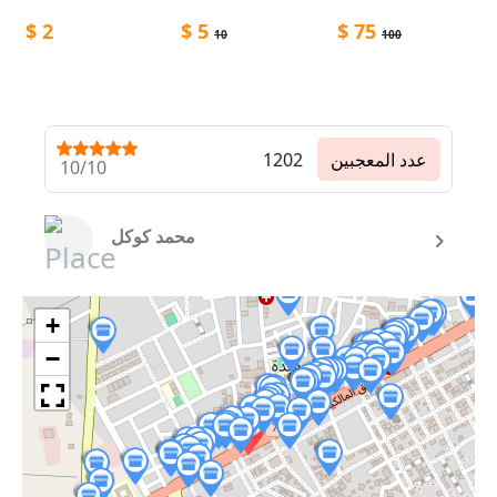
$
2
$
5
$
75
10
100
عدد المعجبين
1202
10/10
محمد كوكل
+
−