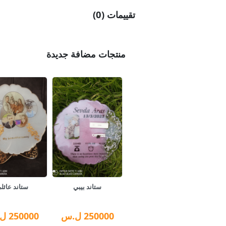
تقييمات (0)
منتجات مضافة جديدة
ستاند بيبي
ستاند عائل
250000
ل.س
250000
ل