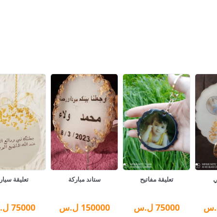
ي
تعليقة مفاتيح
ستاند مباركة
تعليقة سيار
.س
75000
ل.س
150000
ل.س
75000
ل.