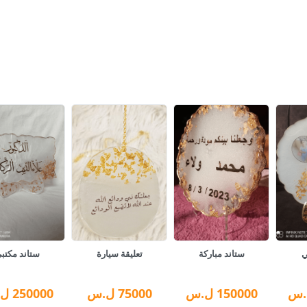
ي
ستاند مباركة
تعليقة سيارة
ستاند مكتب
.س
150000
ل.س
75000
ل.س
250000
ل