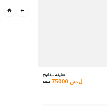
تعليقة مفاتيح
ل.س
75000
75000