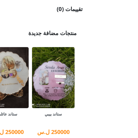
تقييمات (0)
منتجات مضافة جديدة
ستاند بيبي
ستاند عائل
250000
ل.س
250000
ل