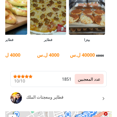
بيتزا
فطاير
فطاير
40000
ل.س
4000
ل.س
4000
ل.س
60000
عدد المعجبين
1851
10/10
فطاير ومعجنات الملك