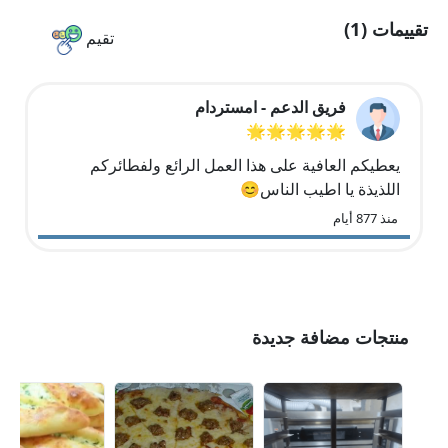
تقييمات (1)
تقيم
فريق الدعم - امستردام
🌟🌟🌟🌟🌟
يعطيكم العافية على هذا العمل الرائع ولفطائركم
اللذيذة يا اطيب الناس😊
منذ 877 أيام
منتجات مضافة جديدة