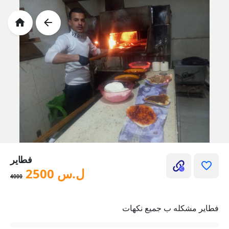
فطاير
ل.س
2500
4000
فطاير مشكله ب جميع نكهات