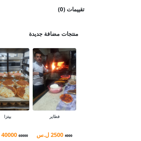
تقييمات (0)
منتجات مضافة جديدة
فطاير
بيتزا
2500
ل.س
40000
60000
4000