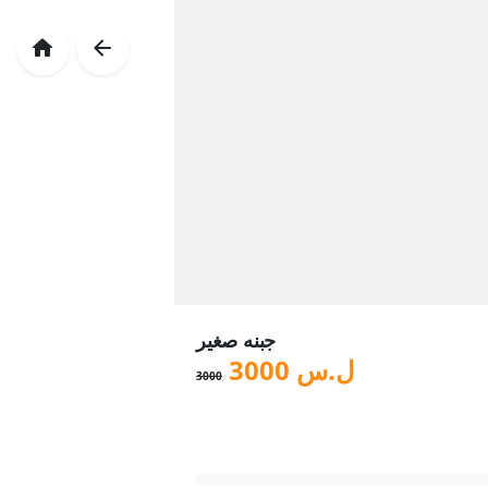
جبنه صغير
ل.س
3000
3000