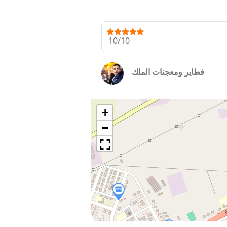
10/10
فطاير ومعجنات الملك
+
−