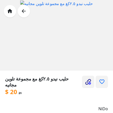
حليب نيدو ٢.٥كغ مع مجموعة تلوين
مجانيه
$
20
21
NiDo