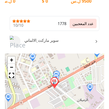
9500
ل.س
0
$
0
ل.س
عدد المعجبين
1778
10/10
سوبر ماركت_الالماني
+
−