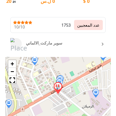
0
$
0
ل.س
20
$
21
عدد المعجبين
1753
10/10
سوبر ماركت_الالماني
+
−