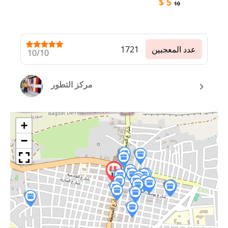
$
5
10
عدد المعجبين
1721
10/10
مركز التطور
+
−