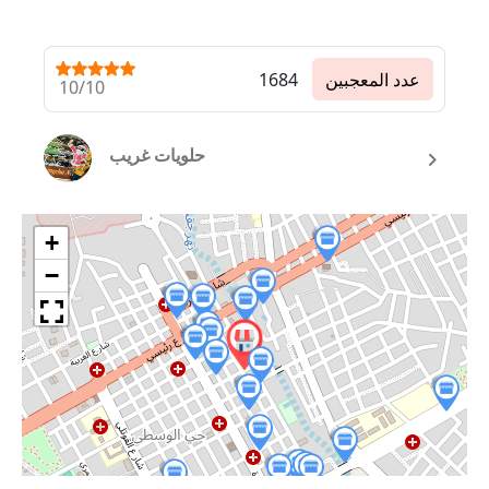
عدد المعجبين
1684
10/10
حلويات غريب
+
−