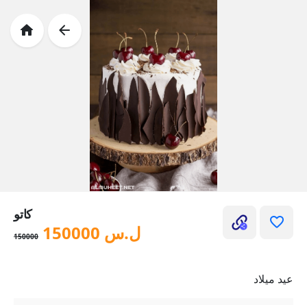
كاتو
ل.س
150000
150000
عيد ميلاد