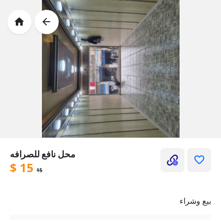
محل نافع للصرافه
$
15
15
بيع وشراء