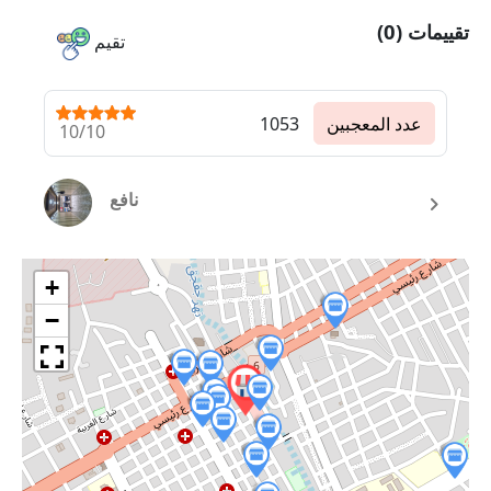
تقييمات (0)
تقيم
عدد المعجبين
1053
10/10
نافع
+
−