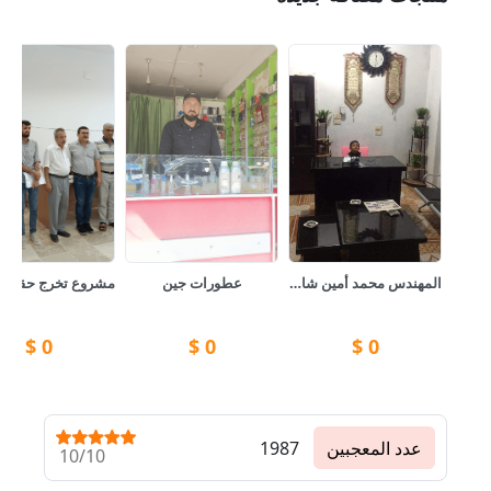
المهندس محمد أمين شاويش العقاري
عطورات جين
$
0
$
0
$
0
عدد المعجبين
1987
10/10