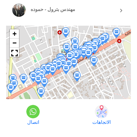
مهندس بترول - حموده
+
−
الاتجاهات
اتصال