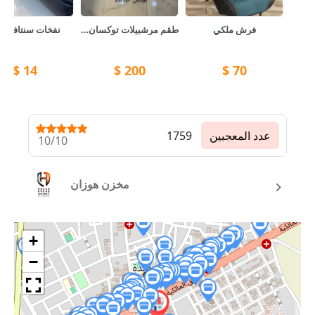
فرش ملكي
طقم مرشبيلات توكسان مع طقم دعاميات امامي و خلفي 🚙
نفخات سنتافي Cm
$
14
$
200
$
70
عدد المعجبين
1759
10/10
مخزن هوزان
+
−