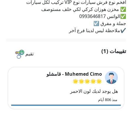
افخم نوع فرش سيارات نوع VIP تركيب لكل سيارات
✅ مخزن هوزان كركي لكي خلف مستوصف
✅الواتس 0993646817
جملة و مفرق ☑️
✔️ملاحظة ليس لدينا فرع آخر
تقييمات (1)
تقيم
Muhemed Cimo - قامشلو
🌟🌟🌟🌟🌟
هل يوجد لديك لون الاحمر
منذ 806 أيام