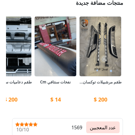
منتجات مضافة جديدة
طقم مرشبيلات توكسان مع طقم دعاميات امامي و خلفي 🚙
نفخات سنتافي Cm
$
200
$
14
$
200
عدد المعجبين
1569
10/10