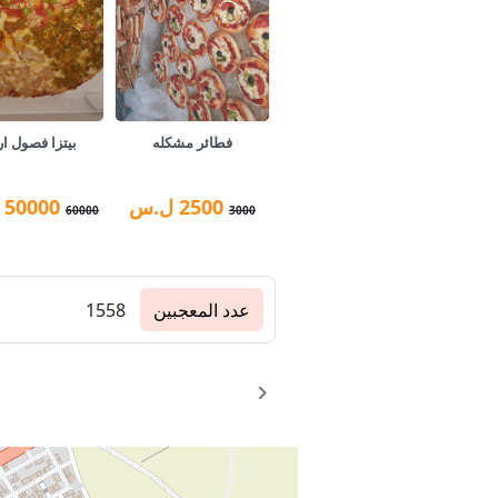
فطائر مشكله
بيتزا فصول ار
2500
ل.س
50000
60000
3000
عدد المعجبين
1558