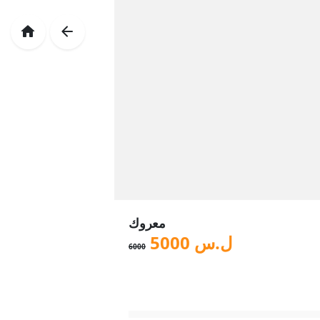
معروك
ل.س
5000
6000