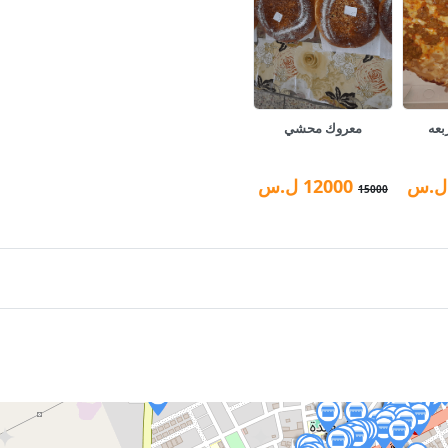
بعه
معروك محشي
ل.س
12000
ل.س
15000