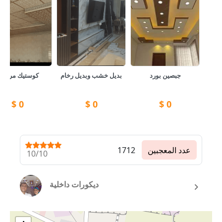
جبصين بورد
بديل خشب وبديل رخام
كوستيك مربعا
$
0
$
0
$
0
عدد المعجبين
1712
10/10
ديكورات داخلية