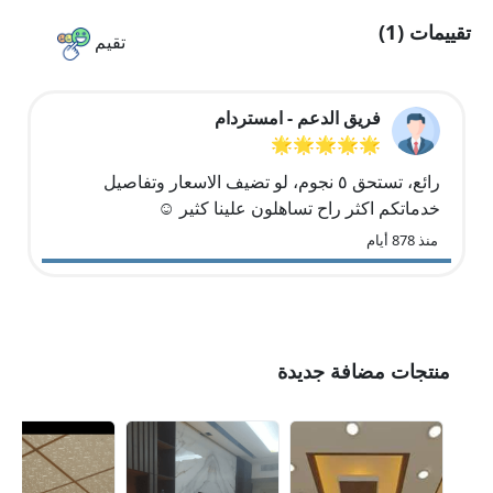
تقييمات (1)
تقيم
فريق الدعم - امستردام
🌟🌟🌟🌟🌟
رائع، تستحق ٥ نجوم، لو تضيف الاسعار وتفاصيل
خدماتكم اكثر راح تساهلون علينا كثير ☺️
منذ 878 أيام
منتجات مضافة جديدة