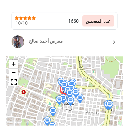
عدد المعجبين
1660
10/10
معرض أحمد صالح
+
−