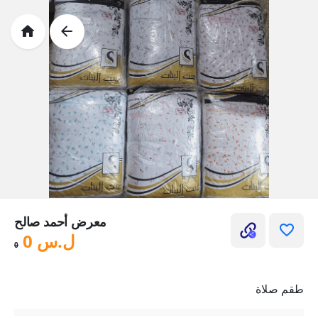
معرض أحمد صالح
ل.س
0
0
طقم صلاة