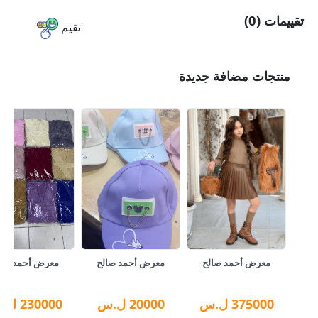
تقييمات (0)
تقيم
منتجات مضافة جديدة
معرض أحمد صالح
معرض أحمد صالح
معرض أحمد صال
375000
ل.س
20000
ل.س
230000
ل.