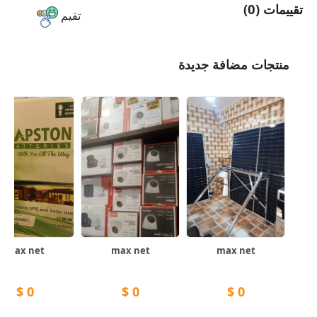
تقييمات (0)
تقيم
منتجات مضافة جديدة
max net
max net
max net
$
0
$
0
$
0