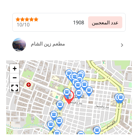
عدد المعجبين
1908
10/10
مطعم زين الشام
+
−