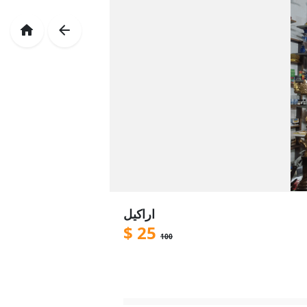
اراكيل
$
25
100