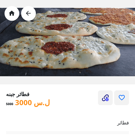
فطائر جبنه
ل.س
3000
5000
فطائر