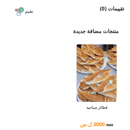
تقييمات (0)
تقيم
منتجات مضافة جديدة
فطائر صباحيه
3000
ل.س
9000