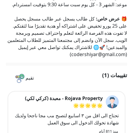
موعد: الشهر 3 - كل يوم سبت ساعة 9:30 بتوقيت امستردام.
🎁 عرض خاص:
كل طالب يسجل عبر طالب مسجل يحصل
على 25 يورو تخفيض على اشتراكه أو هدية تقديرًا منا لثقتكم.
لا تفوت هذه الفرصة الرائعة لتعلم واحتراف تصميم وبرمجة
الويب. سجل الآن وانضم إلى مجتمعنا المتميز للطلاب المتعلمين
والمبدعين! 🚀🌐 للاشتراك يمكنك تواصل معي عبر إيميل
)
codershiyar@gmail.com
(
تقييمات (1)
تقيم
Rojava Property - معبدة (كركي لكي)
🌟🌟🌟🌟🌟
تحتاج الى اقل من ٣ اسابيع لتصبح مب مجا ناجحا ولديك
شهادة تخولك الدخول الى سوق العمل
منذ 811 أيام