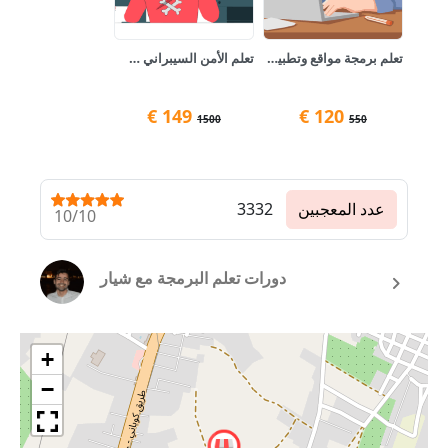
تعلم برمجة مواقع وتطبيقات الويب (Backend Developer) ☄️
تعلم الأمن السيبراني ☄️ Cyber Security
€
149
€
120
1500
550
عدد المعجبين
3332
10/10
دورات تعلم البرمجة مع شيار
+
−