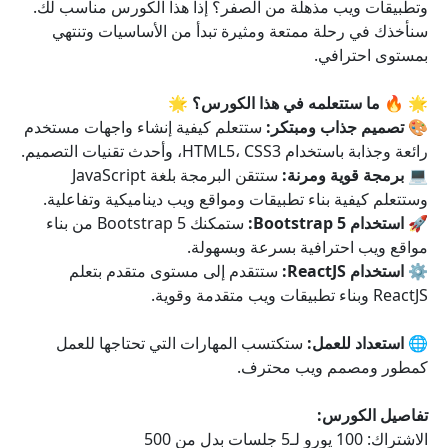
وتطبيقات ويب مذهلة من الصفر؟ إذاً هذا الكورس مناسب لك.
سنأخذك في رحلة ممتعة ومثيرة تبدأ من الأساسيات وتنتهي
بمستوى احترافي.
🌟 🔥 ما ستتعلمه في هذا الكورس؟ 🌟
🎨 تصميم جذاب ومبتكر:
ستتعلم كيفية إنشاء واجهات مستخدم
رائعة وجذابة باستخدام HTML5، CSS3، وأحدث تقنيات التصميم.
💻 برمجة قوية ومرنة:
ستتقن البرمجة بلغة JavaScript
وستتعلم كيفية بناء تطبيقات ومواقع ويب ديناميكية وتفاعلية.
🚀 استخدام Bootstrap 5:
ستمكنك Bootstrap 5 من بناء
مواقع ويب احترافية بسرعة وبسهولة.
⚙️ استخدام ReactJS:
ستتقدم إلى مستوى متقدم بتعلم
ReactJS وبناء تطبيقات ويب متقدمة وقوية.
🌐 استعداد للعمل:
ستكتسب المهارات التي تحتاجها للعمل
كمطور ومصمم ويب محترف.
تفاصيل الكورس:
الاشتراك: 100 يورو لـ5 جلسات بدل من 500