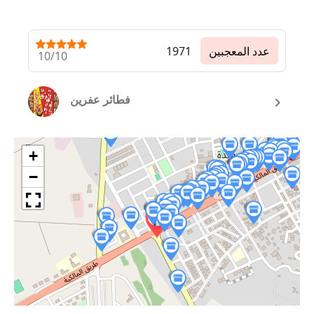
عدد المعجبين
1971
10/10
فطائر عفرين
+
−