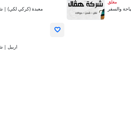
مغلق
احة والسفر
معبدة (كركي لكي) | ش
اربيل | 