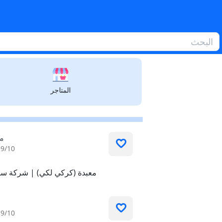
ئل النقل
المتاجر
مر
9/10
معبدة (كركي لكي) | شركة سي
9/10