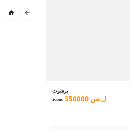
برشوت
ل.س
350000
350000