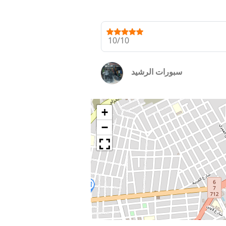
10/10
سبورات الرشيد
+
−