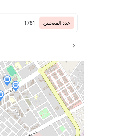
عدد المعجبين
1781