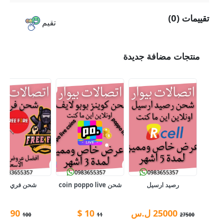
تقييمات (0)
تقيم
منتجات مضافة جديدة
رصيد ارسيل
شحن coin poppo live
شحن فري فاير
25000
ل.س
10
$
90
$
100
11
27500