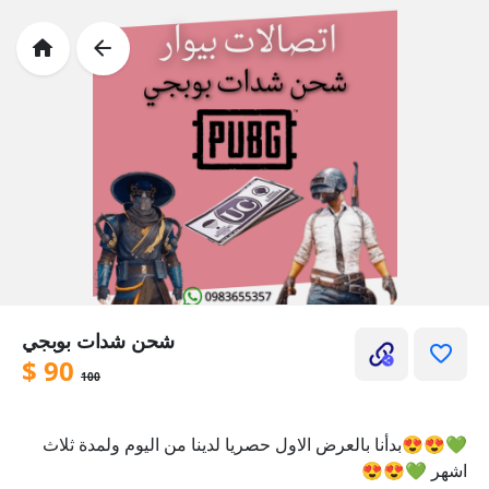
شحن شدات بوبجي
$
90
100
💚😍😍بدأنا بالعرض الاول حصريا لدينا من اليوم ولمدة ثلاث
اشهر 💚😍😍