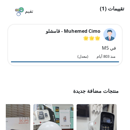
تقييمات (1)
تقيم
Muhemed Cimo - قامشلو
🌟🌟🌟
في M5
منذ 803 أيام
(معدل)
منتجات مضافة جديدة