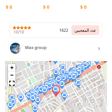
$
0
$
0
$
0
عدد المعجبين
1622
10/10
Max group
+
−