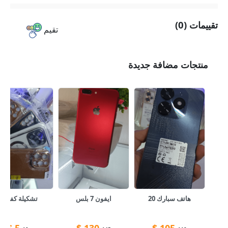
تقييمات (0)
تقيم
منتجات مضافة جديدة
هاتف سبارك 20
ايفون 7 بلس
تشكيلة كفرات
$
5
$
130
$
105