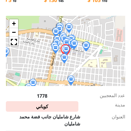
10
145
110
+
−
عدد المعجبين
1778
مدينة
كوباني
العنوان
شارع شامليان جانب فضة محمد
شامليان